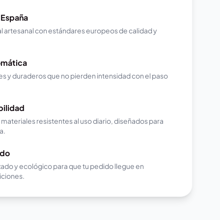
 España
l artesanal con estándares europeos de calidad y
omática
es y duraderos que no pierden intensidad con el paso
ilidad
ateriales resistentes al uso diario, diseñados para
a.
ido
ado y ecológico para que tu pedido llegue en
iciones.