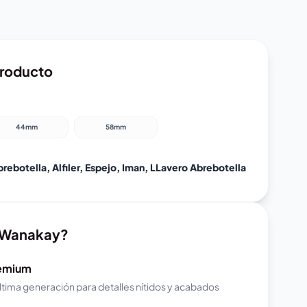
Producto
44mm
58mm
rebotella, Alfiler, Espejo, Iman, LLavero Abrebotella
r Wanakay?
remium
ltima generación para detalles nítidos y acabados