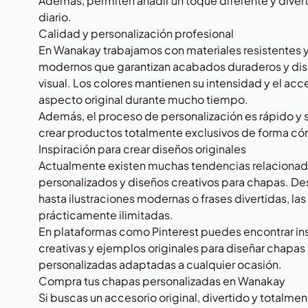
Además, permiten añadir un toque diferente y diverti
diario.
Calidad y personalización profesional
En Wanakay trabajamos con materiales resistentes 
modernos que garantizan acabados duraderos y dis
visual. Los colores mantienen su intensidad y el acc
aspecto original durante mucho tiempo.
Además, el proceso de personalización es rápido y 
crear productos totalmente exclusivos de forma c
Inspiración para crear diseños originales
Actualmente existen muchas tendencias relacionad
personalizados y diseños creativos para chapas. De
hasta ilustraciones modernas o frases divertidas, la
prácticamente ilimitadas.
En plataformas como
Pinterest
puedes encontrar ins
creativas y ejemplos originales para diseñar chapas
personalizadas adaptadas a cualquier ocasión.
Compra tus chapas personalizadas en Wanakay
Si buscas un accesorio original, divertido y totalme