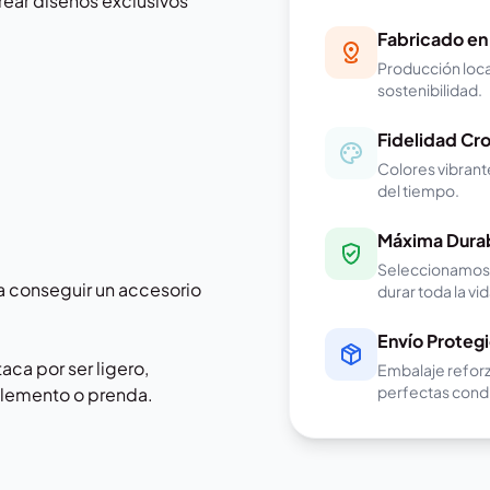
ear diseños exclusivos
Fabricado en
Producción loca
sostenibilidad.
Fidelidad Cr
Colores vibrant
del tiempo.
Máxima Durab
Seleccionamos m
 conseguir un accesorio
durar toda la vid
Envío Proteg
ca por ser ligero,
Embalaje reforz
perfectas cond
mplemento o prenda.