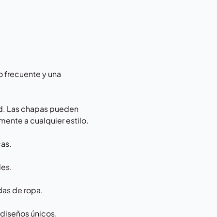
so frecuente y una
dad. Las chapas pueden
lmente a cualquier estilo.
cas.
les.
das de ropa.
 diseños únicos.