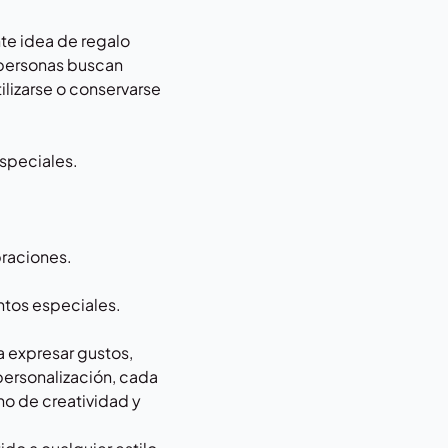
te idea de regalo
s personas buscan
lizarse o conservarse
especiales.
braciones.
entos especiales.
a expresar gustos,
 personalización, cada
no de creatividad y