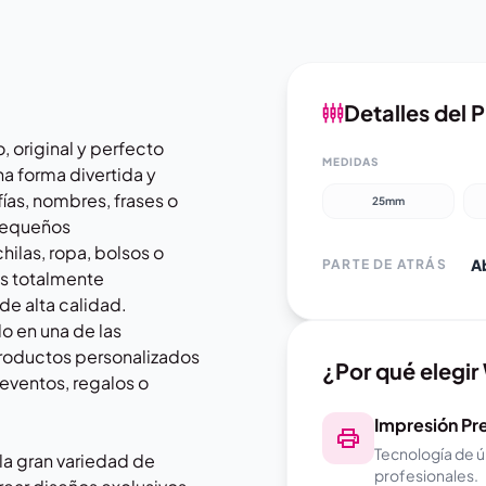
Detalles del 
, original y perfecto
MEDIDAS
a forma divertida y
fías, nombres, frases o
25mm
 pequeños
las, ropa, bolsos o
Ab
PARTE DE ATRÁS
s totalmente
de alta calidad.
o en una de las
roductos personalizados
¿Por qué elegi
a eventos, regalos o
Impresión P
Tecnología de ú
la gran variedad de
profesionales.