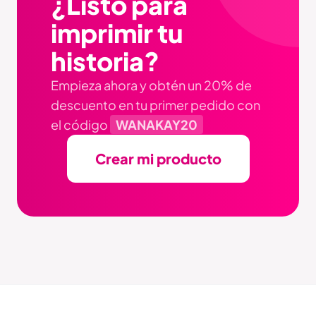
¿Listo para
imprimir tu
historia?
Empieza ahora y obtén un 20% de
descuento en tu primer pedido con
el código
WANAKAY20
Crear mi producto